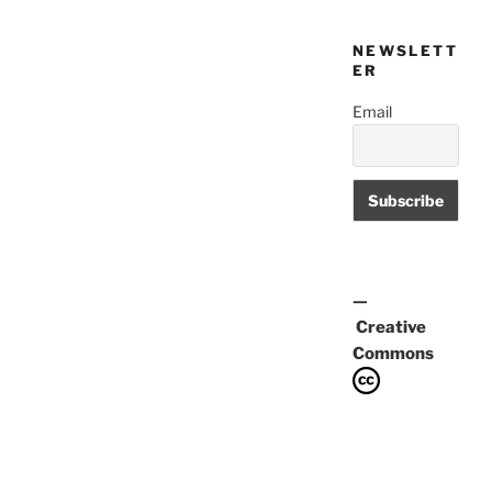
les
entrades
NEWSLETT
ER
Email
—
Creative
Commons