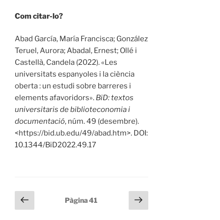
Com citar-lo?
Abad García, María Francisca; González
Teruel, Aurora; Abadal, Ernest; Ollé i
Castellà, Candela (2022). «Les
universitats espanyoles i la ciència
oberta : un estudi sobre barreres i
elements afavoridors».
BiD: textos
universitaris de biblioteconomia i
documentació
, núm. 49 (desembre).
<https://bid.ub.edu/49/abad.htm>. DOI:
10.1344/BiD2022.49.17
Paginació
Pàgina
Pàgina
Pàgina
41
anterior
següent
de